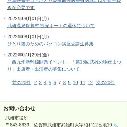
児童扶養手当・ひとり親家庭等医療費助成には更新手続
きが必要です
2022年08月01日(月)
武雄温泉保養村 観光ボートの運休について
2022年08月01日(月)
ひとり親のためのパソコン講座受講生募集
2022年07月29日(金)
「西九州新幹線開業イベント」「第15回武雄の物産まつ
り」出店者・出演者の募集について
前の20件
2
3
4
5
6
7
8
9
10
11
12
次の20件
お問い合わせ
武雄市役所
〒843-8639 佐賀県武雄市武雄町大字昭和12番地10
地