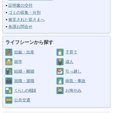
証明書の交付
ゴミの収集・分別
被災された皆さまへ
各課お問合せ
ライフシーンから探す
妊娠・出産
子育て
就学
成人
結婚・離婚
引っ越し
就職・退職
病気・事故
くらしの相談
お悔やみ
公共交通