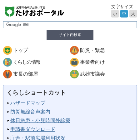
文字サイズ
小
中
大
サイト内検索
トップ
防災・緊急
くらしの情報
事業者向け
市長の部屋
武雄市議会
くらしショートカット
ハザードマップ
防災無線音声案内
休日急患・小児時間外診療
申請書ダウンロード
庁舎・駅前広場利用状況