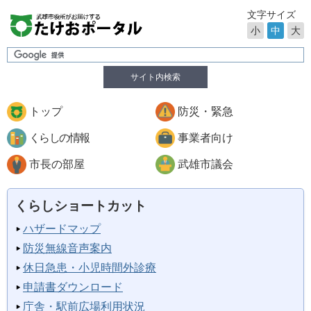
文字サイズ
小
中
大
サイト内検索
トップ
防災・緊急
くらしの情報
事業者向け
市長の部屋
武雄市議会
くらしショートカット
ハザードマップ
防災無線音声案内
休日急患・小児時間外診療
申請書ダウンロード
庁舎・駅前広場利用状況