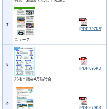
特集：避難所が安心！快適に
7
[PDF:797KB]
ニュース
8
[PDF:695KB]
武雄市議会4月臨時会
9
[PDF:679KB]