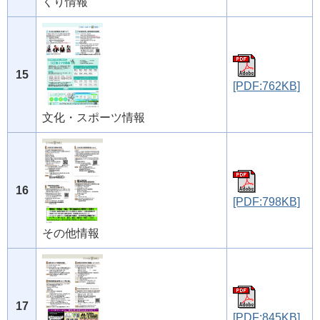
くり情報
15
[PDF:762KB]
文化・スポーツ情報
16
[PDF:798KB]
その他情報
17
[PDF:845KB]