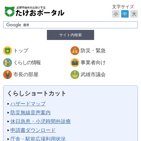
文字サイズ
小
中
大
サイト内検索
トップ
防災・緊急
くらしの情報
事業者向け
市長の部屋
武雄市議会
くらしショートカット
ハザードマップ
防災無線音声案内
休日急患・小児時間外診療
申請書ダウンロード
庁舎・駅前広場利用状況