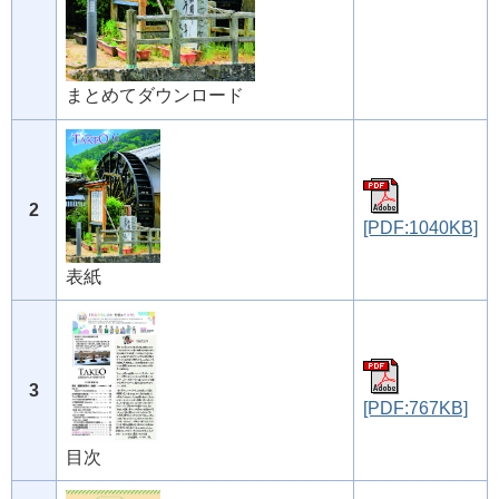
まとめてダウンロード
2
[PDF:1040KB]
表紙
3
[PDF:767KB]
目次