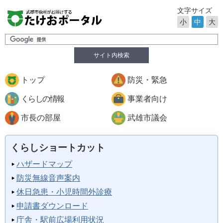
文字サイズ
小
中
大
サイト内検索
トップ
防災・緊急
くらしの情報
事業者向け
市長の部屋
武雄市議会
くらしショートカット
ハザードマップ
防災無線音声案内
休日急患・小児時間外診療
申請書ダウンロード
庁舎・駅前広場利用状況