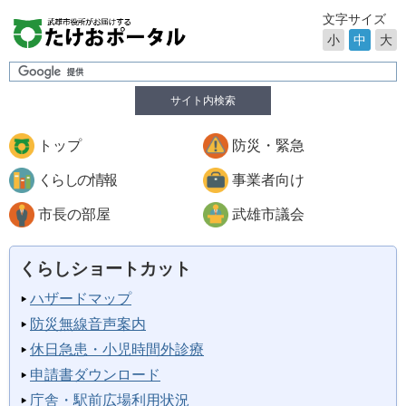
文字サイズ
小
中
大
サイト内検索
トップ
防災・緊急
くらしの情報
事業者向け
市長の部屋
武雄市議会
くらしショートカット
ハザードマップ
防災無線音声案内
休日急患・小児時間外診療
申請書ダウンロード
庁舎・駅前広場利用状況