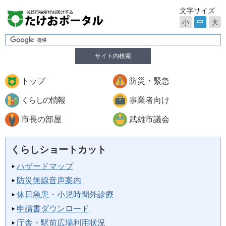
文字サイズ
小
中
大
サイト内検索
トップ
防災・緊急
くらしの情報
事業者向け
市長の部屋
武雄市議会
くらしショートカット
ハザードマップ
防災無線音声案内
休日急患・小児時間外診療
申請書ダウンロード
庁舎・駅前広場利用状況