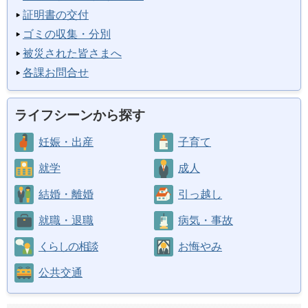
証明書の交付
ゴミの収集・分別
被災された皆さまへ
各課お問合せ
ライフシーンから探す
妊娠・出産
子育て
就学
成人
結婚・離婚
引っ越し
就職・退職
病気・事故
くらしの相談
お悔やみ
公共交通