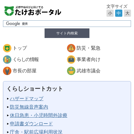
文字サイズ
小
中
大
サイト内検索
トップ
防災・緊急
くらしの情報
事業者向け
市長の部屋
武雄市議会
くらしショートカット
ハザードマップ
防災無線音声案内
休日急患・小児時間外診療
申請書ダウンロード
庁舎・駅前広場利用状況