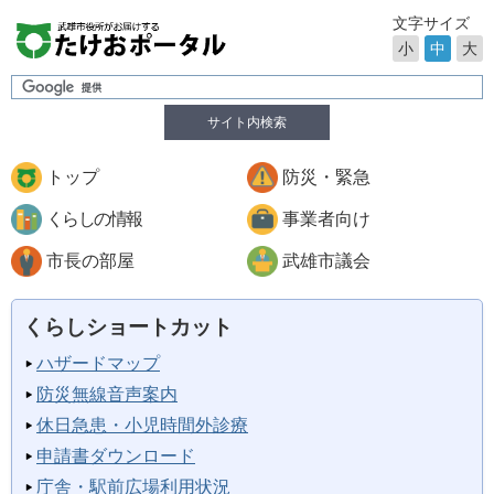
文字サイズ
小
中
大
サイト内検索
トップ
防災・緊急
くらしの情報
事業者向け
市長の部屋
武雄市議会
くらしショートカット
ハザードマップ
防災無線音声案内
休日急患・小児時間外診療
申請書ダウンロード
庁舎・駅前広場利用状況