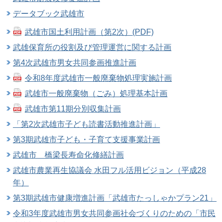
データブック武雄市
武雄市国土利用計画（第2次）(PDF)
武雄保育所の役割及び管理運営に関する計画
第4次武雄市男女共同参画推進計画
令和8年度武雄市一般廃棄物処理実施計画
武雄市一般廃棄物（ごみ）処理基本計画
武雄市第11期分別収集計画
「第2次武雄市子ども読書活動推進計画」
第3期武雄市子ども・子育て支援事業計画
武雄市 橋梁長寿命化修繕計画
武雄市農業再生協議会 水田フル活用ビジョン（平成28
年）
第3期武雄市健康増進計画「武雄市たっしゃかプラン21」
令和3年度武雄市男女共同参画社会づくりのための「市民