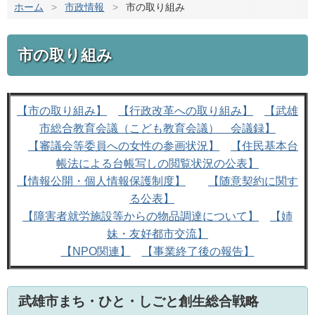
ホーム
>
市政情報
>
市の取り組み
市の取り組み
【市の取り組み】
【行政改革への取り組み】
【武雄
市総合教育会議（こども教育会議） 会議録】
【審議会等委員への女性の参画状況】
【住民基本台
帳法による台帳写しの閲覧状況の公表】
【情報公開・個人情報保護制度】
【随意契約に関す
る公表】
【障害者就労施設等からの物品調達について】
【姉
妹・友好都市交流】
【NPO関連】
【事業終了後の報告】
武雄市まち・ひと・しごと創生総合戦略