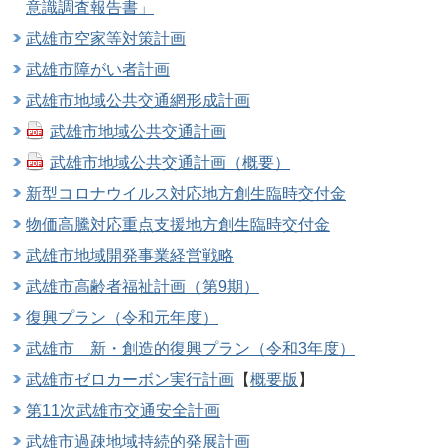
意識調査報告書」
武雄市空家等対策計画
武雄市障がい者計画
武雄市地域公共交通網形成計画
武雄市地域公共交通計画
武雄市地域公共交通計画（概要）
新型コロナウイルス対応地方創生臨時交付金
物価高騰対応重点支援地方創生臨時交付金
武雄市地域開発事業経営戦略
武雄市高齢者福祉計画（第9期）
復興プラン（令和元年度）
武雄市 新・創造的復興プラン（令和3年度）
武雄市ゼロカーボン実行計画
【
概要版
】
第11次武雄市交通安全計画
武雄市過疎地域持続的発展計画