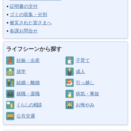
証明書の交付
ゴミの収集・分別
被災された皆さまへ
各課お問合せ
ライフシーンから探す
妊娠・出産
子育て
就学
成人
結婚・離婚
引っ越し
就職・退職
病気・事故
くらしの相談
お悔やみ
公共交通