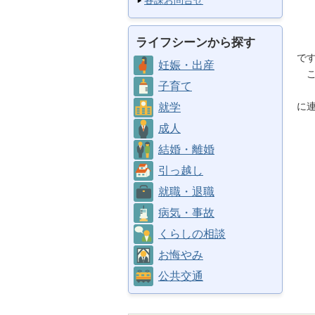
各課お問合せ
身
体
ライフシーンから探す
頭
で
妊娠・出産
こ
子育て
武
に
就学
成人
結婚・離婚
引っ越し
就職・退職
病気・事故
くらしの相談
お悔やみ
公共交通