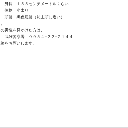
長 １５５センチメートルくらい
格 小太り
髪 黒色短髪（坊主頭に近い）
す。
の男性を見かけた方は、
雄警察署 ０９５４−２２−２１４４
連絡をお願いします。