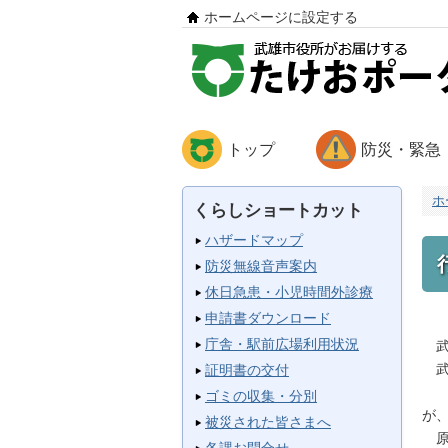
ホームページに設定する
トップ
防災・緊急
ホ
くらしショートカット
ハザードマップ
防災無線音声案内
休日急患・小児時間外診療
申請書ダウンロード
庁舎・駅前広場利用状況
武
武
証明書の交付
原
ゴミの収集・分別
が
被災された皆さまへ
原