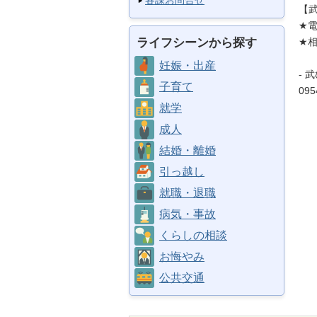
各課お問合せ
【
★
ライフシーンから探す
★
妊娠・出産
- 
子育て
095
就学
成人
結婚・離婚
引っ越し
就職・退職
病気・事故
くらしの相談
お悔やみ
公共交通