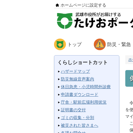
ホームページに設定する
トップ
防災・緊急
ホ
くらしショートカット
ハザードマップ
防災無線音声案内
休日急患・小児時間外診療
申請書ダウンロード
庁舎・駅前広場利用状況
令
を
証明書の交付
マ
ゴミの収集・分別
こ
被災された皆さまへ
保