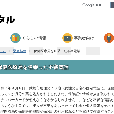
くらしの情報
事業者向け
ーム
>
緊急情報
>
保健医療局を名乗った不審電話
保健医療局を名乗った不審電話
和７年９月８日、武雄市居住の７０歳代女性の自宅の固定電話に、保健
使って２か月分の薬を処方されましたよね、保険証の情報が抜き取られ
イナンバーカードが使えなくなるかもしれません。」などと不審な電話
のような手口では、犯人が不安をあおった上でお金や個人情報を要求す
健医療局や保健医療機関が保険証の利用状況などを電話で確認すること