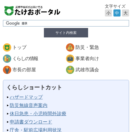
文字サイズ
小
中
大
サイト内検索
トップ
防災・緊急
くらしの情報
事業者向け
市長の部屋
武雄市議会
くらしショートカット
ハザードマップ
防災無線音声案内
休日急患・小児時間外診療
申請書ダウンロード
庁舎・駅前広場利用状況