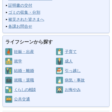
証明書の交付
ゴミの収集・分別
被災された皆さまへ
各課お問合せ
ライフシーンから探す
妊娠・出産
子育て
就学
成人
結婚・離婚
引っ越し
就職・退職
病気・事故
くらしの相談
お悔やみ
公共交通