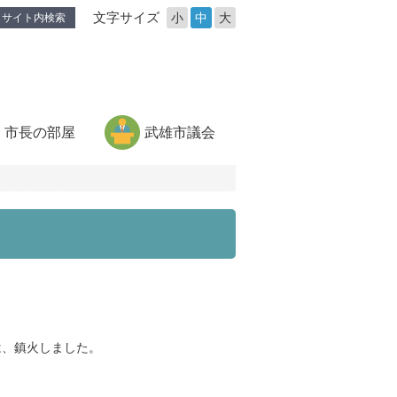
文字サイズ
小
中
大
サイト内検索
市長の部屋
武雄市議会
は、鎮火しました。