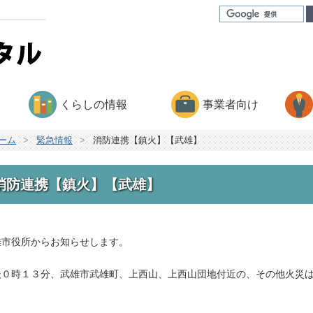
くらしの情報
事業者向け
ーム
>
緊急情報
>
消防連携【鎮火】【武雄】
消防連携【鎮火】【武雄】
雄市役所からお知らせします。
後０時１３分、武雄市武雄町、上西山、上西山団地付近の、その他火災