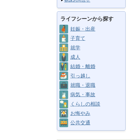
各課お問合せ
ライフシーンから探す
妊娠・出産
子育て
就学
成人
結婚・離婚
引っ越し
就職・退職
病気・事故
くらしの相談
お悔やみ
公共交通