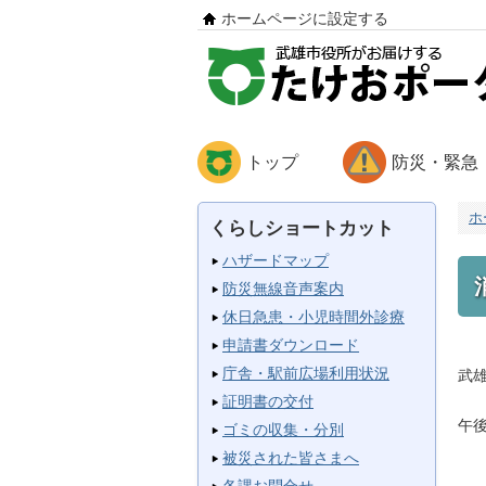
ホームページに設定する
トップ
防災・緊急
ホ
くらしショートカット
ハザードマップ
防災無線音声案内
休日急患・小児時間外診療
申請書ダウンロード
庁舎・駅前広場利用状況
武
証明書の交付
午
ゴミの収集・分別
被災された皆さまへ