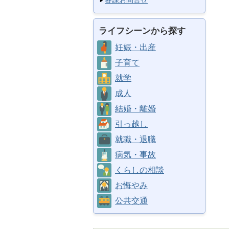
各課お問合せ
ライフシーンから探す
妊娠・出産
子育て
就学
成人
結婚・離婚
引っ越し
就職・退職
病気・事故
くらしの相談
お悔やみ
公共交通