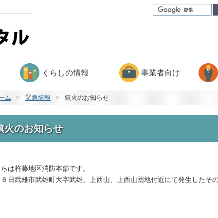
くらしの情報
事業者向け
ーム
>
緊急情報
>
鎮火のお知らせ
鎮火のお知らせ
ちらは杵藤地区消防本部です。
月６日武雄市武雄町大字武雄、上西山、上西山団地付近にて発生したそ