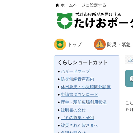
ホームページに設定する
トップ
防災・緊急
ホ
くらしショートカット
ハザードマップ
防災無線音声案内
休日急患・小児時間外診療
申請書ダウンロード
庁舎・駅前広場利用状況
こ
９
証明書の交付
ゴミの収集・分別
被災された皆さまへ