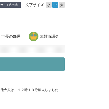
文字サイズ
小
中
大
サイト内検索
市長の部屋
武雄市議会
の他火災は、１２時１３分鎮火しました。