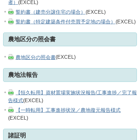
者）
(EXCEL)
誓約書（建売分譲住宅の場合）
(EXCEL)
誓約書（特定建築条件付売買予定地の場合）
(EXCEL)
農地区分の照会書
農地区分の照会書
(EXCEL)
農地法報告
【恒久転用】資材置場実施状況報告/工事進捗／完了報
告様式
(EXCEL)
【一時転用】工事進捗状況／農地復元報告様式
(EXCEL)
諸証明