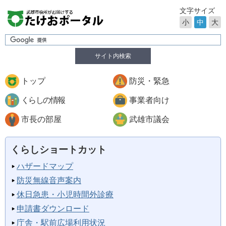
文字サイズ
小
中
大
サイト内検索
トップ
防災・緊急
くらしの情報
事業者向け
市長の部屋
武雄市議会
くらしショートカット
ハザードマップ
防災無線音声案内
休日急患・小児時間外診療
申請書ダウンロード
庁舎・駅前広場利用状況