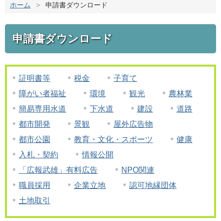
ホーム
>
申請書ダウンロード
申請書ダウンロード
証明書等
税金
子育て
障がい者福祉
環境
観光
農林業
簡易専用水道
下水道
建設
道路
都市開発
景観
屋外広告物
都市公園
教育・文化・スポーツ
健康
入札・契約
情報公開
「広報武雄」有料広告
NPO関連
職員採用
企業立地
認可地縁団体
土地取引