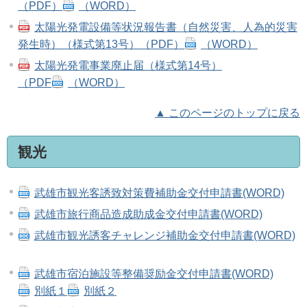
（PDF）
（WORD）
太陽光発電設備等状況報告書（自然災害、人為的災害
発生時）（様式第13号）（PDF）
（WORD）
太陽光発電事業廃止届（様式第14号）
（PDF
（WORD）
▲ このページのトップに戻る
観光
武雄市観光客誘致対策費補助金交付申請書(WORD)
武雄市旅行商品造成助成金交付申請書(WORD)
武雄市観光誘客チャレンジ補助金交付申請書(WORD)
武雄市宿泊施設等整備奨励金交付申請書(WORD)
別紙１
別紙２