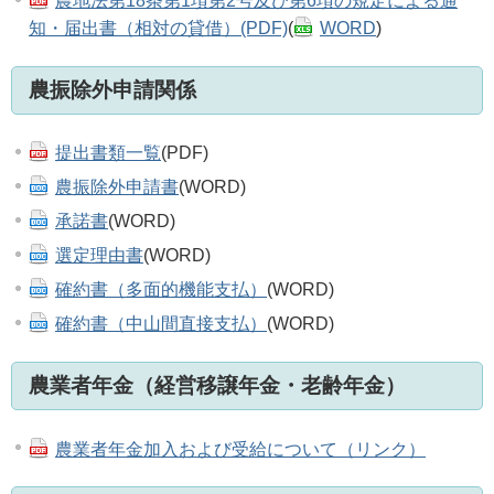
農地法第18条第1項第2号及び第6項の規定による通
知・届出書（相対の貸借）(PDF)
(
WORD
)
農振除外申請関係
提出書類一覧
(PDF)
農振除外申請書
(WORD)
承諾書
(WORD)
選定理由書
(WORD)
確約書（多面的機能支払）
(WORD)
確約書（中山間直接支払）
(WORD)
農業者年金（経営移譲年金・老齢年金）
農業者年金加入および受給について（リンク）