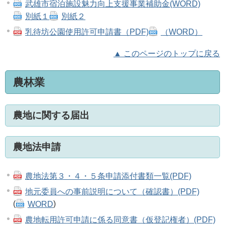
武雄市宿泊施設魅力向上支援事業補助金(WORD)
別紙１
別紙２
乳待坊公園使用許可申請書（PDF)
（WORD）
▲ このページのトップに戻る
農林業
農地に関する届出
農地法申請
農地法第３・４・５条申請添付書類一覧(PDF)
地元委員への事前説明について（確認書）(PDF)
(
WORD
)
農地転用許可申請に係る同意書（仮登記権者）(PDF)