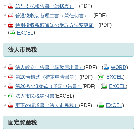
給与支払報告書（総括表）
(PDF)
普通徴収切替理由書（兼仕切書）
(PDF)
特別徴収税額通知の受取方法変更届
(PDF)
(
EXCEL
)
法人市民税
法人設立申告書（異動届出書）
(PDF) (
WORD
)
第20号様式（確定申告書等）
(PDF) (
EXCEL
)
第20号の3様式（予定申告書）
(PDF) (
EXCEL
)
法人市民税納付書
(EXCEL)
更正の請求書（法人市民税）
(PDF) (
EXCEL
)
固定資産税