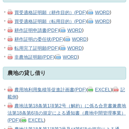
買受適格証明願（耕作目的）(PDF)
(
WORD
)
買受適格証明願（転用目的）(PDF)
(
WORD
)
耕作証明申請書(PDF)
(
WORD
)
耕作証明の委任状(PDF)
(
WORD
)
転用完了証明願(PDF)
(
WORD
)
非農地証明願(PDF)
(
WORD
)
農地の貸し借り
農用地利用集積等促進計画書(PDF)
(
EXCEL
)(
記
載例
)
農地法第18条第1項第2号（解約）に係る合意書兼農地
法第18条第6項の規定による通知書（農地中間管理事業）
(PDF)
(
EXCEL
)