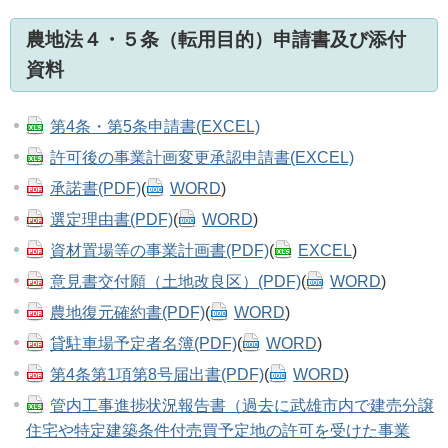
農地法４・５条（転用目的）申請書及び添付
資料
第4条・第5条申請書(EXCEL)
許可後の事業計画変更承認申請書(EXCEL)
承諾書(PDF)
(
WORD
)
選定理由書(PDF)
(
WORD
)
資材置場等の事業計画書(PDF)
(
EXCEL
)
意見書交付願（土地改良区）(PDF)
(
WORD
)
農地復元確約書(PDF)
(
WORD
)
貸駐車場予定者名簿(PDF)
(
WORD
)
第4条第1項第8号届出書(PDF)
(
WORD
)
管内工事進捗状況報告書（過去に武雄市内で建売分譲
住宅や特定建築条件付売買予定地の許可を受けた事業